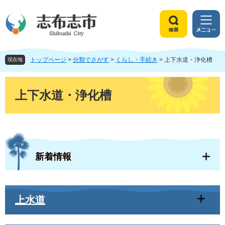
ペ
メ
ー
ニ
ジ
ュ
検
メ
の
ー
索
ニ
先
を
ュ
頭
飛
トップページ
>
分類でさがす
>
くらし・手続き
>
上下水道・浄化槽
ー
現在地
で
ば
す
し
本
。
て
文
上下水道・浄化槽
本
文
へ
新着情報
上水道