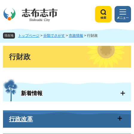
ペ
メ
ー
ニ
ジ
ュ
検
メ
の
ー
索
ニ
先
を
ュ
頭
飛
トップページ
>
分類でさがす
>
市政情報
>
行財政
ー
現在地
で
ば
す
し
本
。
て
文
行財政
本
文
へ
新着情報
行政改革