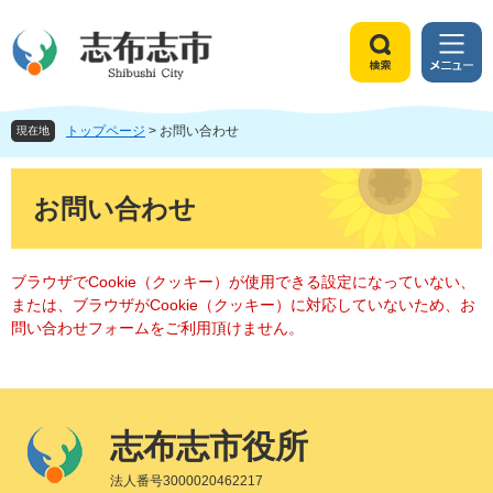
ペ
メ
ー
ニ
ジ
ュ
検
メ
の
ー
索
ニ
先
を
ュ
頭
飛
トップページ
>
お問い合わせ
ー
現在地
で
ば
す
し
本
。
て
文
お問い合わせ
本
文
へ
ブラウザでCookie（クッキー）が使用できる設定になっていない、
または、ブラウザがCookie（クッキー）に対応していないため、お
問い合わせフォームをご利用頂けません。
志布志市役所
法人番号3000020462217