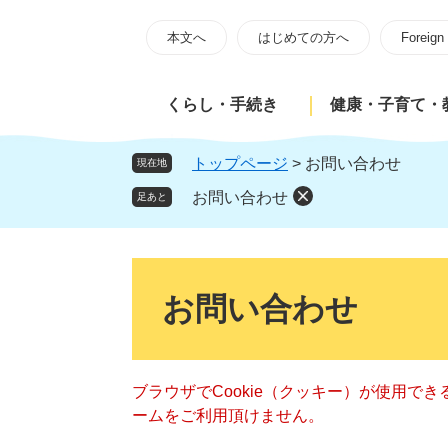
ペ
メ
ー
ニ
本文へ
はじめての方へ
Foreign
ジ
ュ
の
ー
くらし・手続き
健康・子育て・
先
を
頭
飛
で
ば
トップページ
>
お問い合わせ
現在地
す
し
お問い合わせ
足あと
。
て
本
文
本
へ
文
お問い合わせ
ブラウザでCookie（クッキー）が使用で
ームをご利用頂けません。