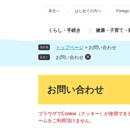
ペ
メ
ー
ニ
本文へ
はじめての方へ
Foreign
ジ
ュ
の
ー
くらし・手続き
健康・子育て・
先
を
頭
飛
で
ば
トップページ
>
お問い合わせ
現在地
す
し
お問い合わせ
足あと
。
て
本
文
本
へ
文
お問い合わせ
ブラウザでCookie（クッキー）が使用で
ームをご利用頂けません。