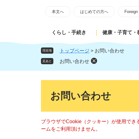
ペ
メ
ー
ニ
本文へ
はじめての方へ
Foreign
ジ
ュ
の
ー
くらし・手続き
健康・子育て・
先
を
頭
飛
で
ば
トップページ
>
お問い合わせ
現在地
す
し
お問い合わせ
足あと
。
て
本
文
本
へ
文
お問い合わせ
ブラウザでCookie（クッキー）が使用で
ームをご利用頂けません。