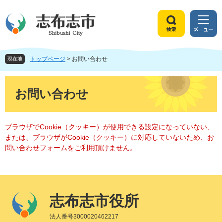
ペ
メ
ー
ニ
ジ
ュ
検
メ
の
ー
索
ニ
先
を
ュ
頭
飛
トップページ
>
お問い合わせ
ー
現在地
で
ば
す
し
本
。
て
文
お問い合わせ
本
文
へ
ブラウザでCookie（クッキー）が使用できる設定になっていない、
または、ブラウザがCookie（クッキー）に対応していないため、お
問い合わせフォームをご利用頂けません。
志布志市役所
法人番号3000020462217