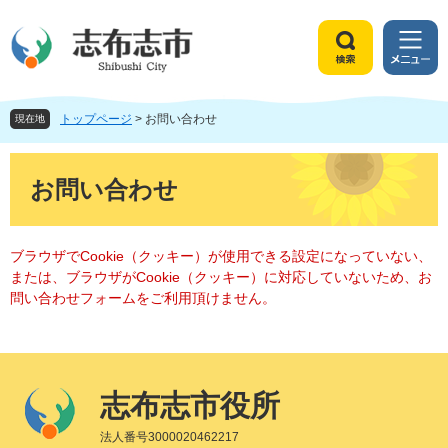
ペ
メ
ー
ニ
ジ
ュ
検
メ
の
ー
索
ニ
先
を
ュ
頭
飛
トップページ
>
お問い合わせ
ー
現在地
で
ば
す
し
本
。
て
文
お問い合わせ
本
文
へ
ブラウザでCookie（クッキー）が使用できる設定になっていない、
または、ブラウザがCookie（クッキー）に対応していないため、お
問い合わせフォームをご利用頂けません。
志布志市役所
法人番号3000020462217