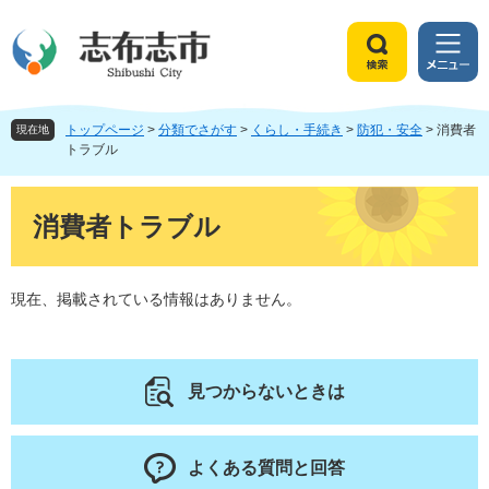
ペ
メ
ー
ニ
ジ
ュ
検
メ
の
ー
索
ニ
先
を
ュ
頭
飛
トップページ
>
分類でさがす
>
くらし・手続き
>
防犯・安全
>
消費者
ー
現在地
で
ば
トラブル
す
し
。
て
本
本
文
消費者トラブル
文
へ
現在、掲載されている情報はありません。
見つからないときは
よくある質問と回答