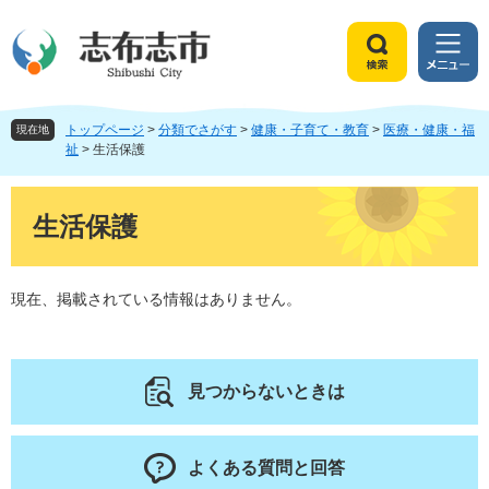
ペ
メ
ー
ニ
ジ
ュ
検
メ
の
ー
索
ニ
先
を
ュ
頭
飛
トップページ
>
分類でさがす
>
健康・子育て・教育
>
医療・健康・福
ー
現在地
で
ば
祉
>
生活保護
す
し
。
て
本
本
文
生活保護
文
へ
現在、掲載されている情報はありません。
見つからないときは
よくある質問と回答