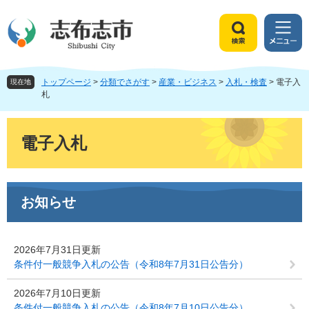
ペ
メ
ー
ニ
ジ
ュ
検
メ
の
ー
索
ニ
先
を
ュ
頭
飛
トップページ
>
分類でさがす
>
産業・ビジネス
>
入札・検査
>
電子入
ー
現在地
で
ば
札
す
し
。
て
本
本
文
電子入札
文
へ
お知らせ
2026年7月31日更新
条件付一般競争入札の公告（令和8年7月31日公告分）
2026年7月10日更新
条件付一般競争入札の公告（令和8年7月10日公告分）