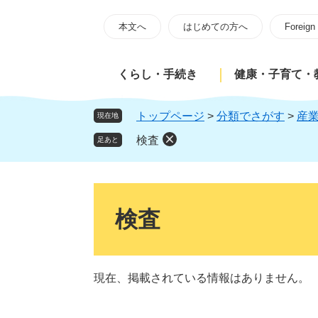
ペ
メ
ー
ニ
本文へ
はじめての方へ
Foreign
ジ
ュ
の
ー
くらし・手続き
健康・子育て・
先
を
頭
飛
で
ば
トップページ
>
分類でさがす
>
産
現在地
す
し
検査
足あと
。
て
本
文
本
へ
文
検査
現在、掲載されている情報はありません。