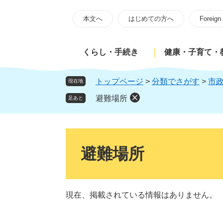
ペ
メ
ー
ニ
本文へ
はじめての方へ
Foreign
ジ
ュ
の
ー
くらし・手続き
健康・子育て・
先
を
頭
飛
で
ば
トップページ
>
分類でさがす
>
市
現在地
す
し
避難場所
足あと
。
て
本
文
本
へ
文
避難場所
現在、掲載されている情報はありません。