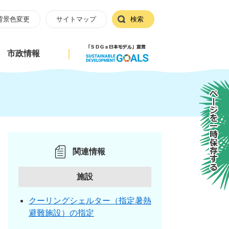
背景色変更
サイトマップ
検索
市政情報
ページを一時保存する
関連情報
施設
クーリングシェルター（指定暑熱
避難施設）の指定