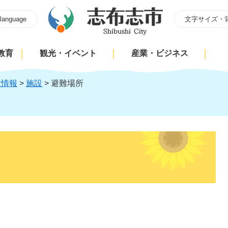
 language
文字サイズ・
教育
観光・イベント
産業・ビジネス
政情報
>
施設
>
避難場所