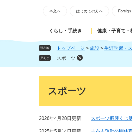
ペ
メ
ー
ニ
本文へ
はじめての方へ
Foreign
ジ
ュ
の
ー
くらし・手続き
健康・子育て・
先
を
頭
飛
で
ば
トップページ
>
施設
>
生涯学習・
現在地
す
し
スポーツ
足あと
。
て
本
文
本
へ
文
スポーツ
2026年4月28日更新
スポーツ振興くじ
2025年5月14日更新
志布志運動公園体