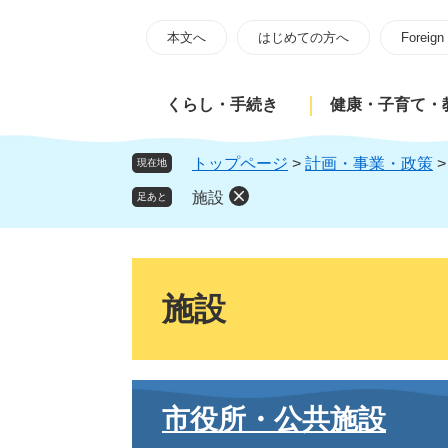
ペ
メ
ー
ニ
本文へ
はじめての方へ
Foreign
ジ
ュ
の
ー
くらし・手続き
健康・子育て・
先
を
頭
飛
で
ば
トップページ
>
計画・事業・政策
現在地
す
し
施設
足あと
。
て
本
文
本
へ
文
施設
市役所・公共施設