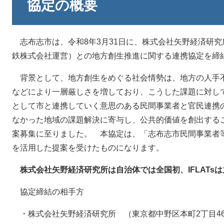
協定の概要
志布志市は、令和8年3月31日に、株式会社矢野経済研究所
鉄株式会社運営）との地方創生推進に関する連携協定を締
背景として、地方創生をめぐる社会情勢は、地方の人手
などにより一層厳しさを増しており、こうした課題に対し
として市と連携していく意思のある民間事業者と官民連携
なかった地域の課題解決に寄与し、公共的価値を創出する
案募集に至りました。 本協定は、「志布志市民間事業者
を活用した提案を受けたものになります。
株式会社矢野経済研究所は自治体では全国初、IFLATs
協定締結の相手方
・株式会社矢野経済研究所 （東京都中野区本町2丁目4