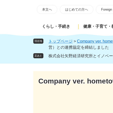
ペ
メ
ー
ニ
本文へ
はじめての方へ
Foreign
ジ
ュ
の
ー
くらし・手続き
健康・子育て・
先
を
頭
飛
で
ば
トップページ
>
Company ver. home
現在地
す
し
営）との連携協定を締結しました
。
て
株式会社矢野経済研究所とイノベー
足あと
本
文
へ
Company ver. hometo