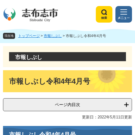
ペ
メ
ー
ニ
ジ
ュ
検
メ
の
ー
索
ニ
先
を
ュ
頭
飛
トップページ
>
市報しぶし
>
市報しぶし令和4年4月号
ー
現在地
で
ば
す
し
。
て
市報しぶし
本
文
へ
本
文
市報しぶし令和4年4月号
ページ内目次
更新日：2022年5月11日更新
市報しぶし令和4年4月号