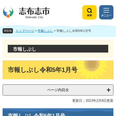
ペ
メ
ー
ニ
ジ
ュ
検
メ
の
ー
索
ニ
先
を
ュ
頭
飛
トップページ
>
市報しぶし
>
市報しぶし令和5年1月号
ー
現在地
で
ば
す
し
。
て
市報しぶし
本
文
へ
本
文
市報しぶし令和5年1月号
ページ内目次
更新日：2023年2月8日更新
市報しぶし令和5年1月号