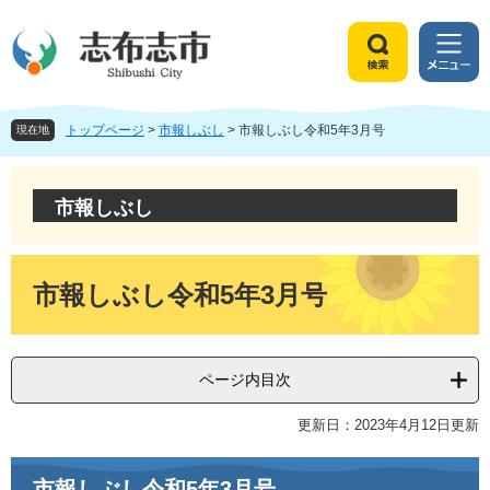
ペ
メ
ー
ニ
ジ
ュ
検
メ
の
ー
索
ニ
先
を
ュ
頭
飛
トップページ
>
市報しぶし
>
市報しぶし令和5年3月号
ー
現在地
で
ば
す
し
。
て
市報しぶし
本
文
へ
本
文
市報しぶし令和5年3月号
ページ内目次
更新日：2023年4月12日更新
市報しぶし令和5年3月号