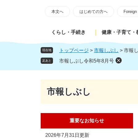
ペ
メ
ー
ニ
本文へ
はじめての方へ
Foreign
ジ
ュ
の
ー
くらし・手続き
健康・子育て・
先
を
頭
飛
で
ば
トップページ
>
市報しぶし
>
市報し
現在地
す
し
市報しぶし令和5年8月号
足あと
。
て
本
文
へ
市報しぶし
重要なお知らせ
2026年7月31日更新