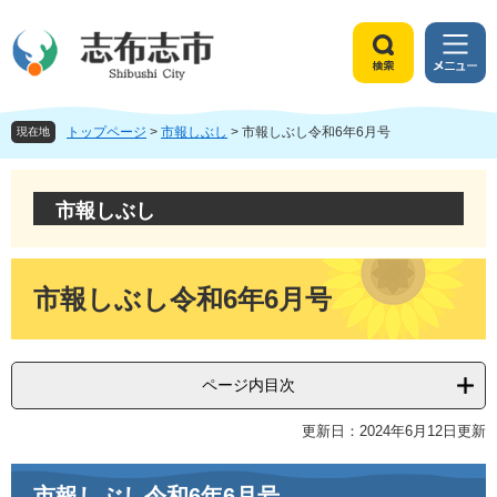
ペ
メ
ー
ニ
ジ
ュ
検
メ
の
ー
索
ニ
先
を
ュ
頭
飛
トップページ
>
市報しぶし
>
市報しぶし令和6年6月号
ー
現在地
で
ば
す
し
。
て
市報しぶし
本
文
へ
本
文
市報しぶし令和6年6月号
ページ内目次
更新日：2024年6月12日更新
市報しぶし令和6年6月号