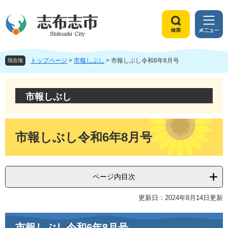
ペ
メ
ー
ニ
ジ
ュ
検
メ
の
ー
索
ニ
先
を
ュ
頭
飛
トップページ
>
市報しぶし
>
市報しぶし令和6年8月号
ー
現在地
で
ば
す
し
。
て
市報しぶし
本
文
へ
本
文
市報しぶし令和6年8月号
ページ内目次
更新日：2024年8月14日更新
市報しぶし令和6年8月号