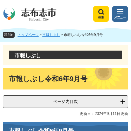
ペ
メ
ー
ニ
ジ
ュ
検
メ
の
ー
索
ニ
先
を
ュ
頭
飛
トップページ
>
市報しぶし
>
市報しぶし令和6年9月号
ー
現在地
で
ば
す
し
。
て
市報しぶし
本
文
へ
本
文
市報しぶし令和6年9月号
ページ内目次
更新日：2024年9月11日更新
市報しぶし令和6年9月号