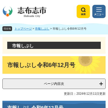
ペ
メ
ー
ニ
ジ
ュ
検
メ
の
ー
索
ニ
先
を
ュ
頭
飛
トップページ
>
市報しぶし
>
市報しぶし令和6年12月号
ー
現在地
で
ば
す
し
。
て
市報しぶし
本
文
へ
本
文
市報しぶし令和6年12月号
ページ内目次
更新日：2024年12月11日更新
市報しぶし令和6年12月号