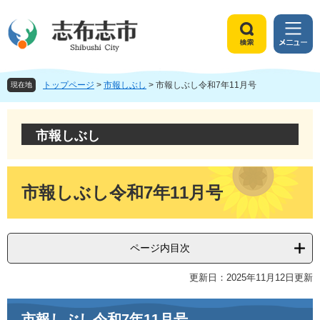
ペ
メ
ー
ニ
ジ
ュ
検
メ
の
ー
索
ニ
先
を
ュ
頭
飛
トップページ
>
市報しぶし
>
市報しぶし令和7年11月号
ー
現在地
で
ば
す
し
。
て
市報しぶし
本
文
へ
本
文
市報しぶし令和7年11月号
ページ内目次
更新日：2025年11月12日更新
市報しぶし令和7年11月号