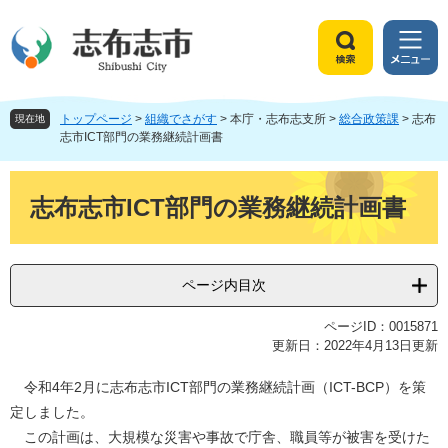
ペ
メ
ー
ニ
ジ
ュ
検
メ
の
ー
索
ニ
先
を
ュ
頭
飛
トップページ
>
組織でさがす
>
本庁・志布志支所
>
総合政策課
>
志布
ー
現在地
で
ば
志市ICT部門の業務継続計画書
す
し
。
て
本
本
文
志布志市ICT部門の業務継続計画書
文
へ
ページ内目次
ページID：0015871
更新日：2022年4月13日更新
令和4年2月に志布志市ICT部門の業務継続計画（ICT-BCP）を策
定しました。
この計画は、大規模な災害や事故で庁舎、職員等が被害を受けた