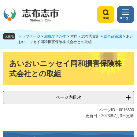
ペ
メ
ー
ニ
ジ
ュ
検
メ
の
ー
索
ニ
先
を
ュ
頭
飛
トップページ
>
組織でさがす
>
本庁・志布志支所
>
総合政策課
>
あい
ー
現在地
で
ば
おいニッセイ同和損害保険株式会社との取組
す
し
。
て
本
本
文
あいおいニッセイ同和損害保険株
文
式会社との取組
へ
ページ内目次
ページID：0016500
更新日：2023年7月3日更新