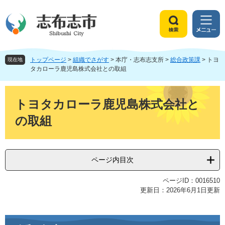
ペ
メ
ー
ニ
ジ
ュ
検
メ
の
ー
索
ニ
先
を
ュ
頭
飛
トップページ
>
組織でさがす
>
本庁・志布志支所
>
総合政策課
>
トヨ
ー
現在地
で
ば
タカローラ鹿児島株式会社との取組
す
し
。
て
本
本
文
トヨタカローラ鹿児島株式会社と
文
の取組
へ
ページ内目次
ページID：0016510
更新日：2026年6月1日更新