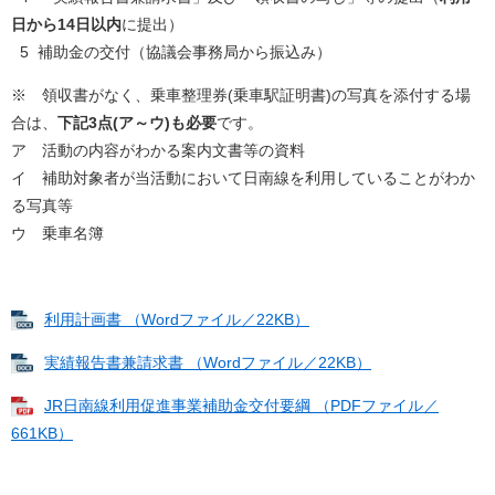
日から14日以内
に提出）
5 補助金の交付（協議会事務局から振込み）
※ 領収書がなく、乗車整理券(乗車駅証明書)の写真を添付する場
合は、
下記3点(ア～ウ)も必要
です。
ア 活動の内容がわかる案内文書等の資料
イ 補助対象者が当活動において日南線を利用していることがわか
る写真等
ウ 乗車名簿
利用計画書 （Wordファイル／22KB）
実績報告書兼請求書 （Wordファイル／22KB）
JR日南線利用促進事業補助金交付要綱 （PDFファイル／
661KB）