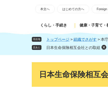
ペ
メ
ー
ニ
本文へ
はじめての方へ
Foreign
ジ
ュ
の
ー
くらし・手続き
健康・子育て・
先
を
頭
飛
で
ば
トップページ
>
組織でさがす
>
本
現在地
す
し
日本生命保険相互会社との取組
足あと
。
て
本
文
本
へ
文
日本生命保険相互