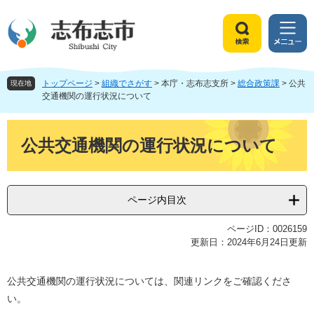
ペ
メ
ー
ニ
ジ
ュ
検
メ
の
ー
索
ニ
先
を
ュ
頭
飛
トップページ
>
組織でさがす
>
本庁・志布志支所
>
総合政策課
>
公共
ー
現在地
で
ば
交通機関の運行状況について
す
し
。
て
本
本
文
公共交通機関の運行状況について
文
へ
ページ内目次
ページID：0026159
更新日：2024年6月24日更新
公共交通機関の運行状況については、関連リンクをご確認くださ
い。