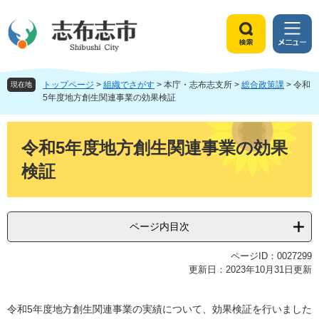
ペ
メ
ー
ニ
ジ
ュ
検
メ
の
ー
索
ニ
先
を
ュ
頭
飛
トップページ
>
組織でさがす
>
本庁・志布志支所
>
総合政策課
>
令和
ー
現在地
で
ば
5年度地方創生関連事業の効果検証
す
し
。
て
本
本
文
令和5年度地方創生関連事業の効果
文
検証
へ
ページ内目次
ページID：0027299
更新日：2023年10月31日更新
令和5年度地方創生関連事業の実績について、効果検証を行いました