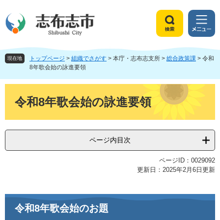
ペ
メ
ー
ニ
ジ
ュ
検
メ
の
ー
索
ニ
先
を
ュ
頭
飛
トップページ
>
組織でさがす
>
本庁・志布志支所
>
総合政策課
>
令和
ー
現在地
で
ば
8年歌会始の詠進要領
す
し
。
て
本
本
文
令和8年歌会始の詠進要領
文
へ
ページ内目次
ページID：0029092
更新日：2025年2月6日更新
​令和8年歌会始のお題