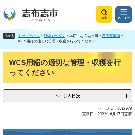
ペ
メ
ー
ニ
ジ
ュ
検
メ
の
ー
索
ニ
先
を
ュ
頭
飛
トップページ
>
組織でさがす
>
本庁・志布志支所
>
農政畜産課
>
ー
現在地
で
ば
WCS用稲の適切な管理・収穫を行ってください
す
し
。
て
本
本
文
WCS用稲の適切な管理・収穫を行
文
ってください
へ
ページ内目次
ページID：0017979
更新日：2022年8月17日更新