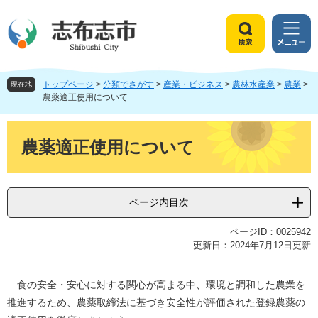
ペ
メ
ー
ニ
ジ
ュ
検
メ
の
ー
索
ニ
先
を
ュ
頭
飛
トップページ
>
分類でさがす
>
産業・ビジネス
>
農林水産業
>
農業
>
ー
現在地
で
ば
農薬適正使用について
す
し
。
て
本
本
文
農薬適正使用について
文
へ
ページ内目次
ページID：0025942
更新日：2024年7月12日更新
食の安全・安心に対する関心が高まる中、環境と調和した農業を
推進するため、農薬取締法に基づき安全性が評価された登録農薬の