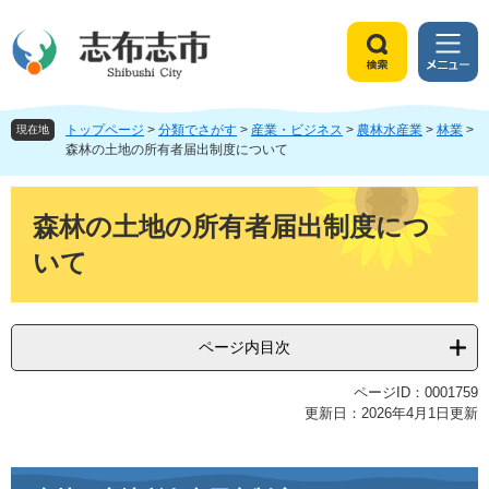
ペ
メ
ー
ニ
ジ
ュ
検
メ
の
ー
索
ニ
先
を
ュ
頭
飛
トップページ
>
分類でさがす
>
産業・ビジネス
>
農林水産業
>
林業
>
ー
現在地
で
ば
森林の土地の所有者届出制度について
す
し
。
て
本
本
文
森林の土地の所有者届出制度につ
文
いて
へ
ページ内目次
ページID：0001759
更新日：2026年4月1日更新