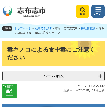
ペ
メ
ー
ニ
ジ
ュ
検
メ
の
ー
索
ニ
先
を
ュ
頭
飛
トップページ
>
組織でさがす
>
本庁・志布志支所
>
耕地林務課
>
毒キ
ー
現在地
で
ば
ノコによる食中毒にご注意ください
す
し
。
て
本
本
文
毒キノコによる食中毒にご注意く
文
ださい
へ
ページ内目次
ページID：0027182
更新日：2024年10月11日更新