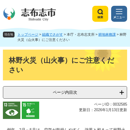
ペ
メ
ー
ニ
ジ
ュ
検
メ
の
ー
索
ニ
先
を
ュ
頭
飛
トップページ
>
組織でさがす
>
本庁・志布志支所
>
耕地林務課
>
林野
ー
現在地
で
ば
火災（山火事）にご注意ください
す
し
。
て
本
本
文
林野火災（山火事）にご注意くだ
文
さい
へ
ページ内目次
ページID：0032585
更新日：2026年1月13日更新
例年、2月～5月は、空気が乾燥しやすく、強風と相まって林野火