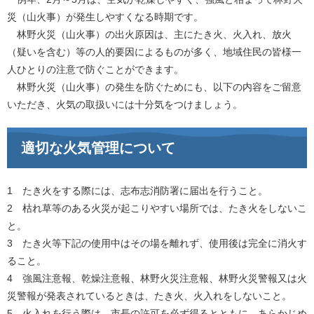
災（山火事）が発生しやすくなる時期です。
林野火災（山火事）の出火原因は、主にたき火、火入れ、放火
（疑いを含む）等の人的要因によるものが多く、地域住民の皆様一
人ひとりの注意で防ぐことができます。
林野火災（山火事）の発生を防ぐためにも、以下の内容をご留意
いただき、火気の取扱いには十分気をつけましょう。
適切な火気管理について
1 たき火をする際には、志布志消防署に届出を行うこと。
2 枯れ草等のある火災が起こりやすい場所では、たき火をしないこ
と。
3 たき火等下記の使用中はその場を離れず、使用後は完全に消火す
ること。
4 強風注意報、乾燥注意報、林野火災注意報、林野火災警報又は火
災警報が発表されているときは、たき火、火入れをしないこと。
5 火入れを行う際は、市長の許可を必ず得るとともに、あらかじめ