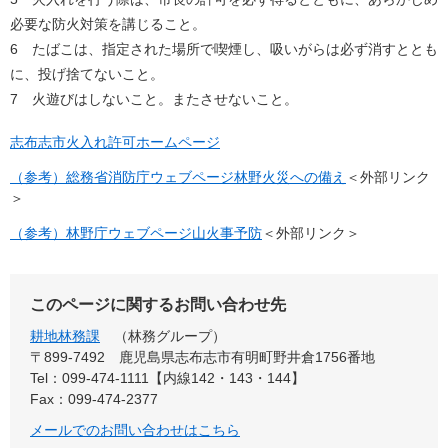
必要な防火対策を講じること。
6 たばこは、指定された場所で喫煙し、吸いがらは必ず消すととも
に、投げ捨てないこと。
7 火遊びはしないこと。またさせないこと。
志布志市火入れ許可ホームページ
（参考）総務省消防庁ウェブページ林野火災への備え
＜外部リンク
＞
（参考）林野庁ウェブページ山火事予防
＜外部リンク＞
このページに関するお問い合わせ先
耕地林務課
林務グループ
〒899-7492
鹿児島県志布志市有明町野井倉1756番地
Tel：099-474-1111【内線142・143・144】
Fax：099-474-2377
メールでのお問い合わせはこちら