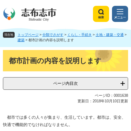
ペ
メ
ー
ニ
ジ
ュ
検
メ
の
ー
索
ニ
先
を
ュ
頭
飛
トップページ
>
分類でさがす
>
くらし・手続き
>
土地・建築・交通
>
ー
現在地
で
ば
建築
>
都市計画の内容を説明します
す
し
。
て
本
本
文
都市計画の内容を説明します
文
へ
ページ内目次
ページID：0001638
更新日：2018年10月10日更新
都市では多くの人々が集まり、生活しています。都市は、安全、
快適で機能的でなければなりません。