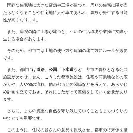
閑静な住宅地に大きな店舗や工場が建つと、周りの住宅に陽が当
たらなくなることや住宅地に人や車であふれ、事故が発生する可能
性が高くなります。
また、病院の隣に工場が建つと、互いの生活環境や業務に支障が
生じる場合があります。
そのため、都市では土地の使い方や建物の建て方にルールが必要
です。
また、都市には
道路
、
公園
、
下水道
など、都市の骨格となる公共
施設が欠かせません。こうした都市施設は、住宅や商業地などの広
がりや、人や物の流れ、他の都市との関係などを考えて、あらかじ
め計画を立てておき、それにしたがって整備をしていく必要があり
ます。
さらに、まちの貴重な自然を守り残していくこともまちづくりの
中でとても重要です。
このように、住民の皆さんの意見を反映させ、都市の将来像を描