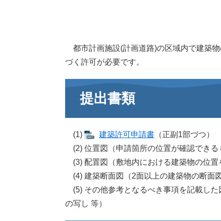
都市計画施設(計画道路)の区域内で建築物
づく許可が必要です。
提出書類
(1)
建築許可申請書
（正副1部づつ）​
(2) 位置図（申請箇所の位置が確認できる
(3) 配置図（敷地内における建築物の位置
(4) 建築断面図（2面以上の建築物の断面
(5) その他参考となるべき事項を記載し
の写し 等）