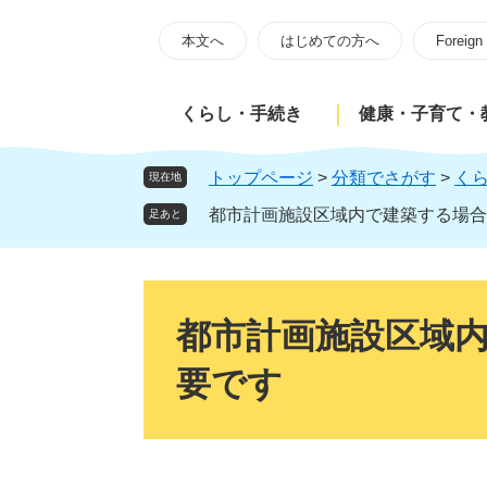
ペ
メ
ー
ニ
本文へ
はじめての方へ
Foreign
ジ
ュ
の
ー
くらし・手続き
健康・子育て・
先
を
頭
飛
で
ば
トップページ
>
分類でさがす
>
く
現在地
す
し
都市計画施設区域内で建築する場合
足あと
。
て
本
文
本
へ
文
都市計画施設区域
要です