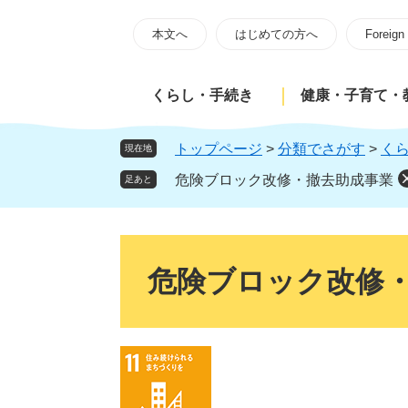
ペ
メ
ー
ニ
本文へ
はじめての方へ
Foreign
ジ
ュ
の
ー
くらし・手続き
健康・子育て・
先
を
頭
飛
で
ば
トップページ
>
分類でさがす
>
く
現在地
す
し
危険ブロック改修・撤去助成事業
足あと
。
て
本
文
本
へ
文
危険ブロック改修