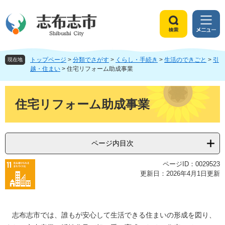
ペ
メ
ー
ニ
ジ
ュ
検
メ
の
ー
索
ニ
先
を
ュ
頭
飛
トップページ
>
分類でさがす
>
くらし・手続き
>
生活のできごと
>
引
ー
現在地
で
ば
越・住まい
>
住宅リフォーム助成事業
す
し
。
て
本
本
文
住宅リフォーム助成事業
文
へ
ページ内目次
ページID：0029523
更新日：2026年4月1日更新
志布志市では、誰もが安心して生活できる住まいの形成を図り、