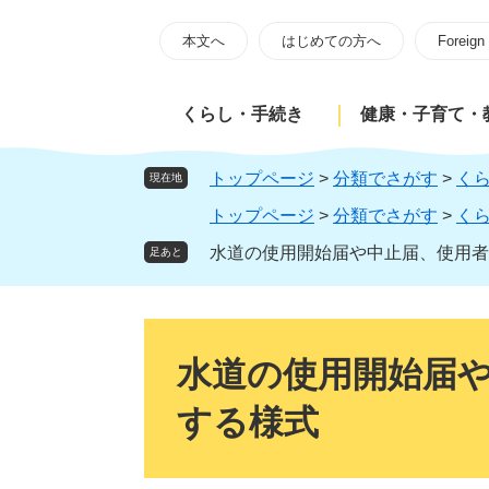
ペ
メ
ー
ニ
本文へ
はじめての方へ
Foreign
ジ
ュ
の
ー
くらし・手続き
健康・子育て・
先
を
頭
飛
で
ば
トップページ
>
分類でさがす
>
く
現在地
す
し
トップページ
>
分類でさがす
>
く
。
て
本
水道の使用開始届や中止届、使用者
足あと
文
へ
本
文
水道の使用開始届
する様式