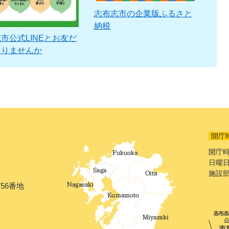
志布志市の企業版ふるさと
納税
市公式LINEとお友だ
なりませんか
開庁
開庁時
日曜日
施設
56番地