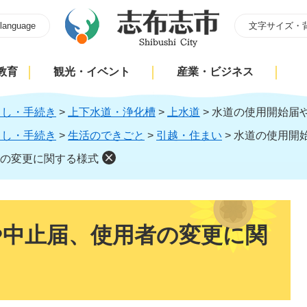
 language
文字サイズ・
教育
観光・イベント
産業・ビジネス
らし・手続き
>
上下水道・浄化槽
>
上水道
>
水道の使用開始届
らし・手続き
>
生活のできごと
>
引越・住まい
>
水道の使用開
の変更に関する様式
や中止届、使用者の変更に関