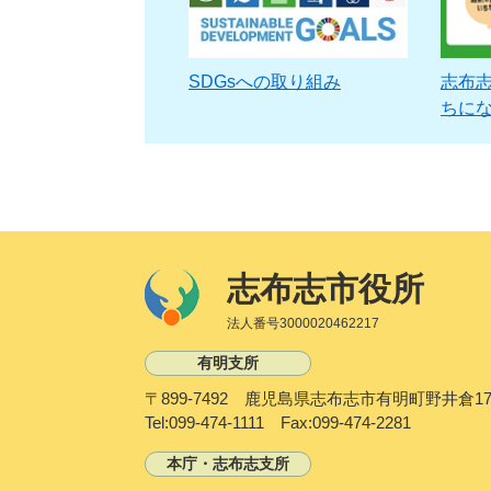
SDGsへの取り組み
志布志
ちに
志布志市役所
法人番号3000020462217
有明支所
〒899-7492 鹿児島県志布志市有明町野井倉17
Tel:099-474-1111 Fax:099-474-2281
本庁・志布志支所