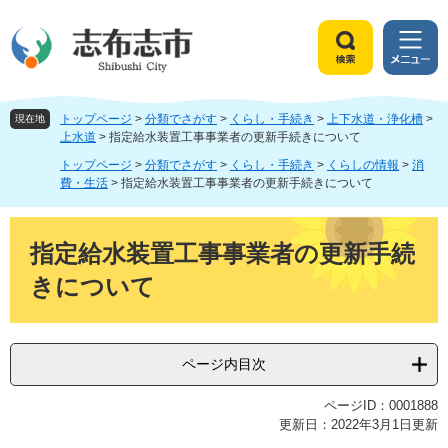
ペ
メ
ー
ニ
ジ
ュ
検
メ
の
ー
索
ニ
先
を
ュ
頭
飛
トップページ
>
分類でさがす
>
くらし・手続き
>
上下水道・浄化槽
>
ー
現在地
で
ば
上水道
>
指定給水装置工事事業者の更新手続きについて
す
し
トップページ
>
分類でさがす
>
くらし・手続き
>
くらしの情報
>
消
。
て
費・生活
>
指定給水装置工事事業者の更新手続きについて
本
文
本
へ
文
指定給水装置工事事業者の更新手続
きについて
ページ内目次
ページID：0001888
更新日：2022年3月1日更新