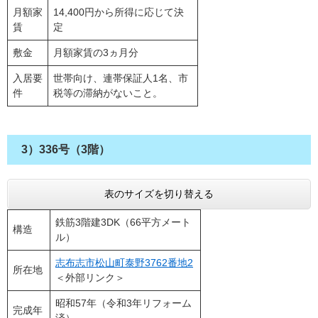
月額家
14,400円から所得に応じて決
賃
定
敷金
月額家賃の3ヵ月分
入居要
世帯向け、連帯保証人1名、市
件
税等の滞納がないこと。
3）336号（3階）
表のサイズを切り替える
鉄筋3階建3DK（66平方メート
構造
ル）
志布志市松山町泰野3762番地2
所在地
＜外部リンク＞
昭和57年（令和3年リフォーム
完成年