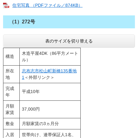
住宅写真 （PDFファイル／874KB）
（1）272号
表のサイズを切り替える
木造平屋4DK（86平方メート
構造
ル）
所在
志布志市松山町新橋135番地
地
1
＜外部リンク＞
完成
平成10年
年
月額
37,000円
家賃
敷金
月額家賃の3ヵ月分
入居
世帯向け、連帯保証人1名、