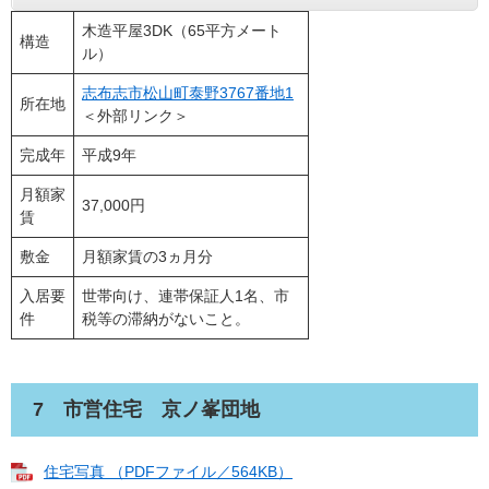
木造平屋3DK（65平方メート
構造
ル）
志布志市松山町泰野3767番地1
所在地
＜外部リンク＞
完成年
平成9年
月額家
37,000円
賃
敷金
月額家賃の3ヵ月分
入居要
世帯向け、連帯保証人1名、市
件
税等の滞納がないこと。
7 市営住宅 京ノ峯団地
住宅写真 （PDFファイル／564KB）