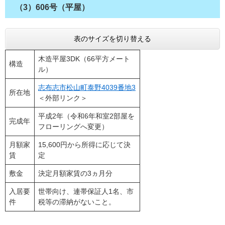
（3）606号（平屋）
表のサイズを切り替える
木造平屋3DK（66平方メート
構造
ル）
志布志市松山町泰野4039番地3
所在地
＜外部リンク＞
平成2年（令和6年和室2部屋を
完成年
フローリングへ変更）
月額家
15,600円から所得に応じて決
賃
定
敷金
決定月額家賃の3ヵ月分
入居要
世帯向け、連帯保証人1名、市
件
税等の滞納がないこと。