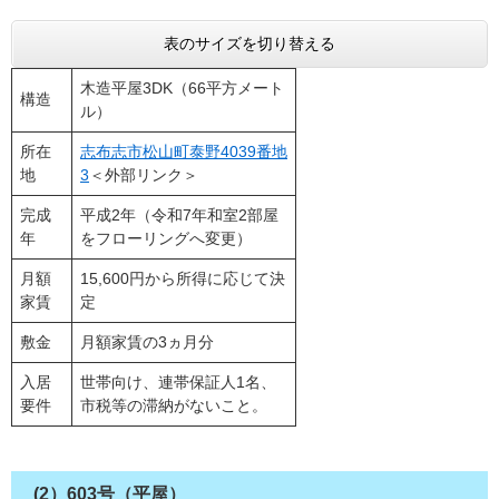
表のサイズを切り替える
木造平屋3DK（66平方メート
構造
ル）
所在
志布志市松山町泰野4039番地
地
3
＜外部リンク＞
完成
平成2年（令和7年和室2部屋
年
をフローリングへ変更）
月額
15,600円から所得に応じて決
家賃
定
敷金
月額家賃の3ヵ月分
入居
世帯向け、連帯保証人1名、
要件
市税等の滞納がないこと。
(2）603号（平屋）