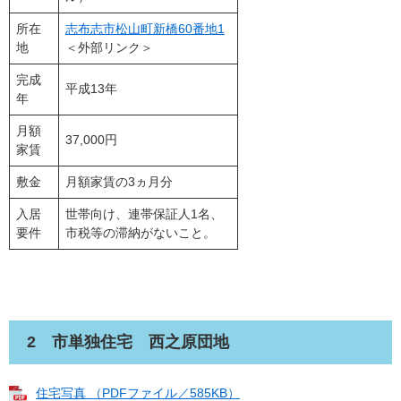
所在
志布志市松山町新橋60番地1
地
＜外部リンク＞
完成
平成13年
年
月額
37,000円
家賃
敷金
月額家賃の3ヵ月分
入居
世帯向け、連帯保証人1名、
要件
市税等の滞納がないこと。
2 市単独住宅 西之原団地
住宅写真 （PDFファイル／585KB）