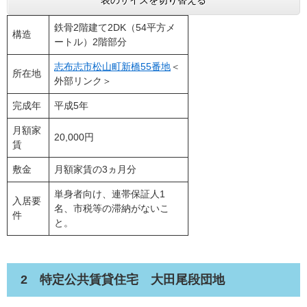
表のサイズを切り替える
鉄骨2階建て2DK（54平方メ
構造
ートル）2階部分
志布志市松山町新橋55番地
＜
所在地
外部リンク＞
完成年
平成5年
月額家
20,000円
賃
敷金
月額家賃の3ヵ月分
単身者向け、連帯保証人1
入居要
名、市税等の滞納がないこ
件
と。
2 特定公共賃貸住宅 大田尾段団地