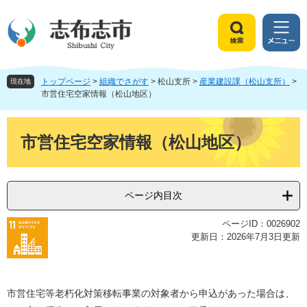
ペ
メ
ー
ニ
ジ
ュ
検
メ
の
ー
索
ニ
先
を
ュ
頭
飛
トップページ
>
組織でさがす
>
松山支所
>
産業建設課（松山支所）
>
ー
現在地
で
ば
市営住宅空家情報（松山地区）
す
し
。
て
本
本
文
市営住宅空家情報（松山地区）
文
へ
ページ内目次
ページID：0026902
更新日：2026年7月3日更新
市営住宅等老朽化対策移転事業の対象者から申込があった場合は、