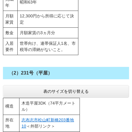
昭和63年
年
月額
12,300円から所得に応じて決
家賃
定
敷金
月額家賃の3ヵ月分
入居
世帯向け、連帯保証人1名、市
要件
税等の滞納がないこと。
（2）231号（平屋）
表のサイズを切り替える
木造平屋3DK（74平方メート
構造
ル）
所在
志布志市松山町新橋203番地
地
10
＜外部リンク＞