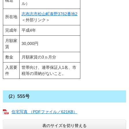
構造
ル）
志布志市松山町泰野3762番地2
所在地
＜外部リンク＞
完成年
平成4年
月額家
30,000円
賃
敷金
月額家賃の3ヵ月分
入居要
世帯向け、連帯保証人1名、市
件
税等の滞納がないこと。
(2）555号
住宅写真 （PDFファイル／621KB）
表のサイズを切り替える