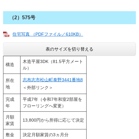
（2）575号
住宅写真 （PDFファイル／610KB）
表のサイズを切り替える
木造平屋3DK（81.5平方メート
構造
ル）
志布志市松山町泰野3441番地8
所在
地
＜外部リンク＞
完成
平成7年（令和7年和室2部屋を
年
フローリングへ変更）
月額
13,800円から所得に応じて決定
家賃
敷金
決定月額家賃の3ヵ月分