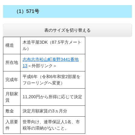
（1）571号
表のサイズを切り替える
木造平屋3DK（87.5平方メート
構造
ル）
志布志市松山町泰野3441番地
所在地
13
＜外部リンク＞
平成6年（令和6年和室2部屋を
完成年
フローリングへ変更）
月額家
11,200円から所得に応じて決定
賃
敷金
決定月額家賃の3ヵ月分
入居要
世帯向け、連帯保証人1名、市
件
税等の滞納がないこと。