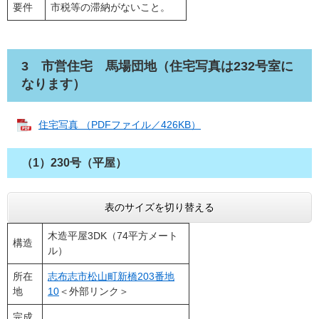
要件
市税等の滞納がないこと。
3 市営住宅 馬場団地（住宅写真は232号室に
なります）
住宅写真 （PDFファイル／426KB）
（1）230号（平屋）
表のサイズを切り替える
木造平屋3DK（74平方メート
構造
ル）
所在
志布志市松山町新橋203番地
地
10
＜外部リンク＞
完成