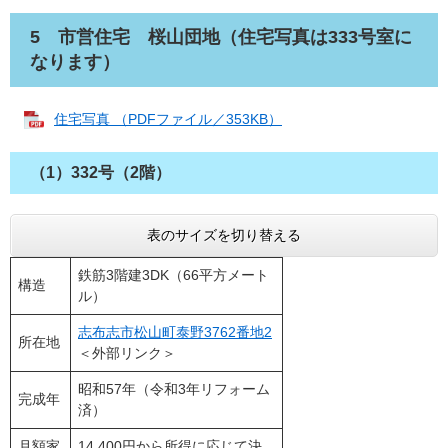
5 市営住宅 桜山団地（住宅写真は333号室に
なります）
住宅写真 （PDFファイル／353KB）
（1）332号（2階）
表のサイズを切り替える
鉄筋3階建3DK（66平方メート
構造
ル）
志布志市松山町泰野3762番地2
所在地
＜外部リンク＞
昭和57年（令和3年リフォーム
完成年
済）
月額家
14,400円から所得に応じて決