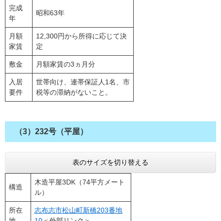
完成
昭和63年
年
月額
12,300円から所得に応じて決
家賃
定
敷金
月額家賃の3ヵ月分
入居
世帯向け、連帯保証人1名、市
要件
税等の滞納がないこと。
（3）232号（平屋）
表のサイズを切り替える
木造平屋3DK（74平方メート
構造
ル）
所在
志布志市松山町新橋203番地
地
10
＜外部リンク＞