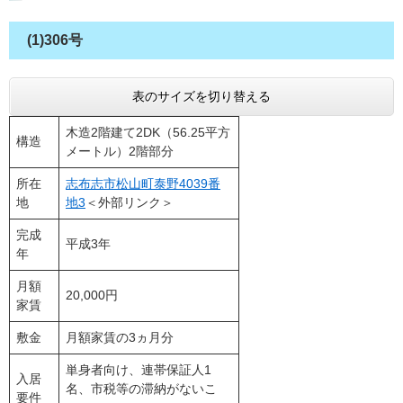
(1)306号
表のサイズを切り替える
木造2階建て2DK（56.25平方
構造
メートル）2階部分
所在
志布志市松山町泰野4039番
地
地3
＜外部リンク＞
完成
平成3年
年
月額
20,000円
家賃
敷金
月額家賃の3ヵ月分
単身者向け、連帯保証人1
入居
名、市税等の滞納がないこ
要件