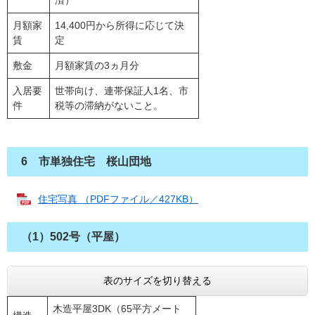
済）
月額家
14,400円から所得に応じて決
賃
定
敷金
月額家賃の3ヵ月分
入居要
世帯向け、連帯保証人1名、市
件
税等の滞納がないこと。
6 市単独住宅 桜山団地
住宅写真 （PDFファイル／427KB）
（1）502号（平屋）
表のサイズを切り替える
木造平屋3DK（65平方メート