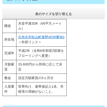
表のサイズを切り替える
木造平屋3DK（66平方メート
構造
ル）
志布志市松山町泰野4039番地3
所在地
＜外部リンク＞
平成2年（令和6年和室2部屋を
完成年
フローリングへ変更）
月額家
15,600円から所得に応じて決
賃
定
敷金
決定月額家賃の3ヵ月分
入居要
世帯向け、連帯保証人1名、市
件
税等の滞納がないこと。