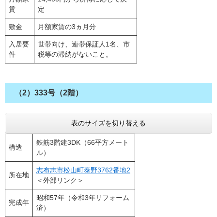
賃
定
敷金
月額家賃の3ヵ月分
入居要
世帯向け、連帯保証人1名、市
件
税等の滞納がないこと。
（2）333号（2階）
表のサイズを切り替える
鉄筋3階建3DK（66平方メート
構造
ル）
志布志市松山町泰野3762番地2
所在地
＜外部リンク＞
昭和57年（令和3年リフォーム
完成年
済）