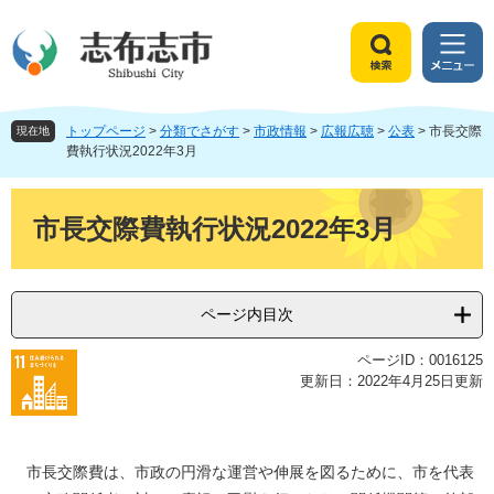
ペ
メ
ー
ニ
ジ
ュ
検
メ
の
ー
索
ニ
先
を
ュ
頭
飛
トップページ
>
分類でさがす
>
市政情報
>
広報広聴
>
公表
>
市長交際
ー
現在地
で
ば
費執行状況2022年3月
す
し
。
て
本
本
文
市長交際費執行状況2022年3月
文
へ
ページ内目次
ページID：0016125
更新日：2022年4月25日更新
市長交際費は、市政の円滑な運営や伸展を図るために、市を代表