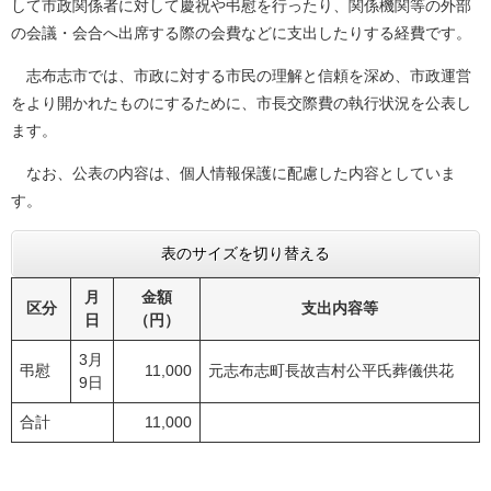
して市政関係者に対して慶祝や弔慰を行ったり、関係機関等の外部
の会議・会合へ出席する際の会費などに支出したりする経費です。
志布志市では、市政に対する市民の理解と信頼を深め、市政運営
をより開かれたものにするために、市長交際費の執行状況を公表し
ます。
なお、公表の内容は、個人情報保護に配慮した内容としていま
す。
表のサイズを切り替える
月
金額
区分
支出内容等
日
（円）
3月
弔慰
11,000
元志布志町長故吉村公平氏葬儀供花
9日
合計
11,000