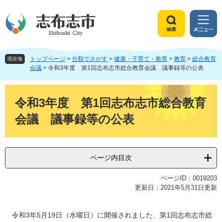
ペ
メ
ー
ニ
ジ
ュ
検
メ
の
ー
索
ニ
先
を
ュ
頭
飛
トップページ
>
分類でさがす
>
健康・子育て・教育
>
教育
>
総合教育
ー
現在地
で
ば
会議
>
令和3年度 第1回志布志市総合教育会議 議事録等の公表
す
し
。
て
本
本
文
令和3年度 第1回志布志市総合教育
文
会議 議事録等の公表
へ
ページ内目次
ページID：0019203
更新日：2021年5月31日更新
令和3年5月19日（水曜日）に開催されました、第1回志布志市総