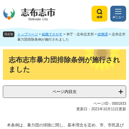
ペ
メ
ー
ニ
ジ
ュ
検
メ
の
ー
索
ニ
先
を
ュ
頭
飛
トップページ
>
組織でさがす
>
本庁・志布志支所
>
総務課
>
志布志市
ー
現在地
で
ば
暴力団排除条例が施行されました
す
し
。
て
本
本
文
志布志市暴力団排除条例が施行され
文
ました
へ
ページ内目次
ページID：0001933
更新日：2021年10月11日更新
本条例は、暴力団の排除に関し、基本理念を定め、市、市民及び