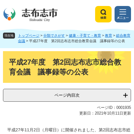
ペ
メ
ー
ニ
ジ
ュ
検
メ
の
ー
索
ニ
先
を
ュ
頭
飛
トップページ
>
分類でさがす
>
健康・子育て・教育
>
教育
>
総合教育
ー
現在地
で
ば
会議
>
平成27年度 第2回志布志市総合教育会議 議事録等の公表
す
し
。
て
本
本
文
平成27年度 第2回志布志市総合教
文
育会議 議事録等の公表
へ
ページ内目次
ページID：0001935
更新日：2021年10月11日更新
平成27年11月2日（月曜日）に開催されました、第2回志布志市総