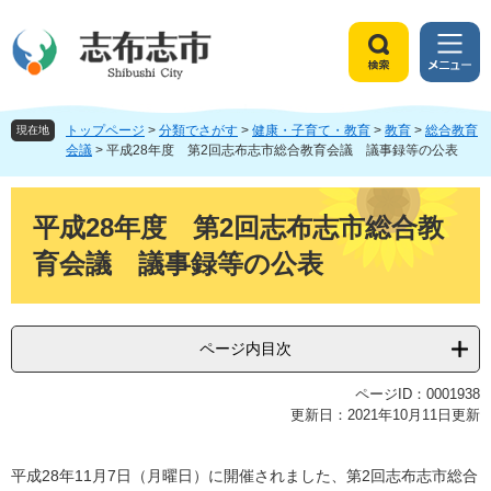
ペ
メ
ー
ニ
ジ
ュ
検
メ
の
ー
索
ニ
先
を
ュ
頭
飛
トップページ
>
分類でさがす
>
健康・子育て・教育
>
教育
>
総合教育
ー
現在地
で
ば
会議
>
平成28年度 第2回志布志市総合教育会議 議事録等の公表
す
し
。
て
本
本
文
平成28年度 第2回志布志市総合教
文
育会議 議事録等の公表
へ
ページ内目次
ページID：0001938
更新日：2021年10月11日更新
平成28年11月7日（月曜日）に開催されました、第2回志布志市総合